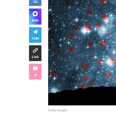
VK
MAX
TGM
Link
0
Getty images