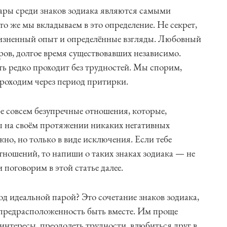
ары среди знаков зодиака являются самыми
то же мы вкладываем в это определение. Не секрет,
жизненный опыт и определённые взгляды. Любовный
ров, долгое время существовавших независимо.
ть редко проходит без трудностей. Мы спорим,
роходим через период притирки.
е совсем безупречные отношения, которые,
ы на своём протяжении никаких негативных
жно, но только в виде исключения. Если тебе
ношений, то напиши о таких знаках зодиака — не
 поговорим в этой статье далее.
д идеальной парой? Это сочетание знаков зодиака,
предрасположенность быть вместе. Им проще
 интересы, преодолеть трудности, влюбиться друг в