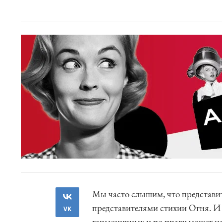
Мы часто слышим, что представит
представителями стихии Огня. И 
VK
гармоничных и по праву может на