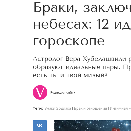
Браки, заклю
небесах: 12 и
гороскопе
Астролог Вера Хубелашвили р
образуют идеальные пары. Пр
есть ты и твой милый?
Редакция сайта
Теги:
Знаки Зодиака
Брак и отношения
Интимная 