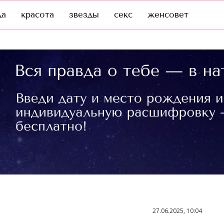
да
красота
звезды
секс
женсовет
27.06.2025, 10:04