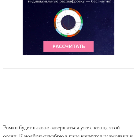
Роман будет плавно завершаться уже с конца этой
осени. К ноябрю-декабрю в паре начнутся размолвки и