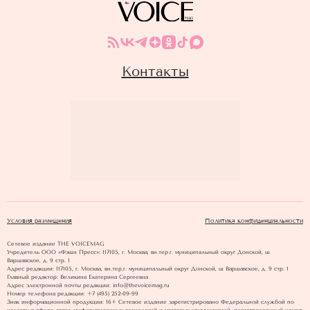
Контакты
Условия размещения
Политика конфиденциальности
Сетевое издание THE VOICEMAG
Учредитель ООО «Фэшн Пресс»: 117105, г. Москва, вн.тер.г. муниципальный округ Донской, ш
Варшавское, д. 9 стр. 1
Адрес редакции: 117105, г. Москва, вн.тер.г. муниципальный округ Донской, ш Варшавское, д. 9 стр. 1
Главный редактор: Великина Екатерина Сергеевна
Адрес электронной почты редакции: info@thevoicemag.ru
Номер телефона редакции: +7 (495) 252-09-99
Знак информационной продукции: 16+ Cетевое издание зарегистрировано Федеральной службой по