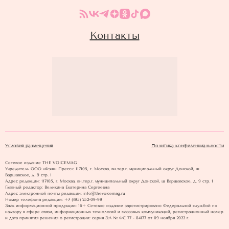
Контакты
Условия размещения
Политика конфиденциальности
Сетевое издание THE VOICEMAG
Учредитель ООО «Фэшн Пресс»: 117105, г. Москва, вн.тер.г. муниципальный округ Донской, ш
Варшавское, д. 9 стр. 1
Адрес редакции: 117105, г. Москва, вн.тер.г. муниципальный округ Донской, ш Варшавское, д. 9 стр. 1
Главный редактор: Великина Екатерина Сергеевна
Адрес электронной почты редакции: info@thevoicemag.ru
Номер телефона редакции: +7 (495) 252-09-99
Знак информационной продукции: 16+ Cетевое издание зарегистрировано Федеральной службой по
надзору в сфере связи, информационных технологий и массовых коммуникаций, регистрационный номер
и дата принятия решения о регистрации: серия ЭЛ № ФС 77 - 84177 от 09 ноября 2022 г.