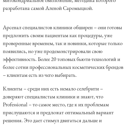
митохондриальное омоложение, методика которого
разработана самой Аленой Саромыцкой.
L
U
o
n
a
m
d
u
Арсенал специалистов клиники обширен – они готовы
e
t
d
e
:
предложить своим пациентам как процедуры, уже
2
.
9
проверенные временем, так и новинки, которые только
5
%
появились, но уже продемонстрировали свою
эффективность. Более 20 топовых бьюти-технологий и
более сотни профессиональных косметических брендов
– клиентам есть из чего выбирать.
Клиенты – среди них есть немало селебрити –
доверяют специалистам клиники и знают, что
Professional – то самое место, где к их проблемам
прислушаются и предложат оптимальный вариант
решения. Это дает стимул двигаться дальше и