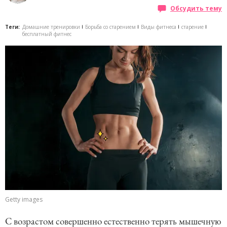
Обсудить тему
Теги:
Домашние тренировки
Борьба со старением
Виды фитнеса
старение
бесплатный фитнес
Getty images
С возрастом совершенно естественно терять мышечную