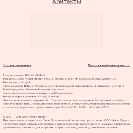
Контакты
Условия размещения
Политика конфиденциальности
Сетевое издание THE VOICEMAG
Учредитель ООО «Фэшн Пресс»: 117105, г. Москва, вн.тер.г. муниципальный округ Донской, ш
Варшавское, д. 9 стр. 1
Адрес редакции: 117105, г. Москва, вн.тер.г. муниципальный округ Донской, ш Варшавское, д. 9 стр. 1
Главный редактор: Великина Екатерина Сергеевна
Адрес электронной почты редакции: info@thevoicemag.ru
Номер телефона редакции: +7 (495) 252-09-99
Знак информационной продукции: 16+ Cетевое издание зарегистрировано Федеральной службой по
надзору в сфере связи, информационных технологий и массовых коммуникаций, регистрационный номер
и дата принятия решения о регистрации: серия ЭЛ № ФС 77 - 84177 от 09 ноября 2022 г.
© 2007 — 2026 ООО «Фэшн Пресс»
При размещении материалов на Сайте Пользователь безвозмездно предоставляет ООО «Фэшн Пресс»
неисключительные права на использование, воспроизведение, распространение, создание производных
произведений, а также на демонстрацию материалов и доведение их до всеобщего сведения.