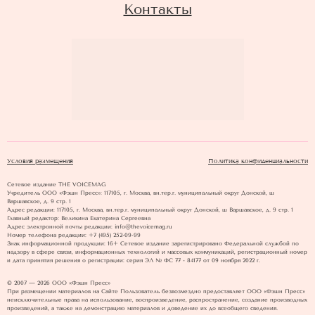
Контакты
Условия размещения
Политика конфиденциальности
Сетевое издание THE VOICEMAG
Учредитель ООО «Фэшн Пресс»: 117105, г. Москва, вн.тер.г. муниципальный округ Донской, ш
Варшавское, д. 9 стр. 1
Адрес редакции: 117105, г. Москва, вн.тер.г. муниципальный округ Донской, ш Варшавское, д. 9 стр. 1
Главный редактор: Великина Екатерина Сергеевна
Адрес электронной почты редакции: info@thevoicemag.ru
Номер телефона редакции: +7 (495) 252-09-99
Знак информационной продукции: 16+ Cетевое издание зарегистрировано Федеральной службой по
надзору в сфере связи, информационных технологий и массовых коммуникаций, регистрационный номер
и дата принятия решения о регистрации: серия ЭЛ № ФС 77 - 84177 от 09 ноября 2022 г.
© 2007 — 2026 ООО «Фэшн Пресс»
При размещении материалов на Сайте Пользователь безвозмездно предоставляет ООО «Фэшн Пресс»
неисключительные права на использование, воспроизведение, распространение, создание производных
произведений, а также на демонстрацию материалов и доведение их до всеобщего сведения.