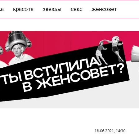
да
красота
звезды
секс
женсовет
18.06.2021, 14:30