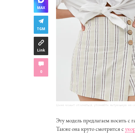
MAX
TGM
Link
0
Цена может отличаться, уточняйте актуальную на с
Эту модель предлагаем носить с 
Также она круто смотрится с
уко