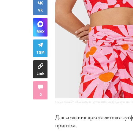
VK
MAX
TGM
Link
0
Цена может отличаться, уточняйте актуальную на с
Для создания яркого летнего ау
принтом.