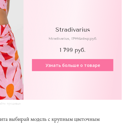
Stradivarius
Stradivarius, 1799&nbsp;руб.
1 799 руб.
Узнать больше о товаре
айте продавца
тфита выбирай модель с крупным цветочным