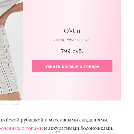
O'stin
O'stin, 799&nbsp;руб.
799 руб.
Узнать больше о товаре
айте продавца
гавайской рубашкой и массивными сандалиями.
роченными топами
и аккуратными босоножками.