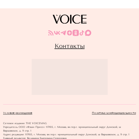
Контакты
Условия размещения
Политика конфиденциальности
Сетевое издание THE VOICEMAG
Учредитель ООО «Фэшн Пресс»: 117105, г. Москва, вн.тер.г. муниципальный округ Донской, ш
Варшавское, д. 9 стр. 1
Адрес редакции: 117105, г. Москва, вн.тер.г. муниципальный округ Донской, ш Варшавское, д. 9 стр. 1
Главный редактор: Великина Екатерина Сергеевна