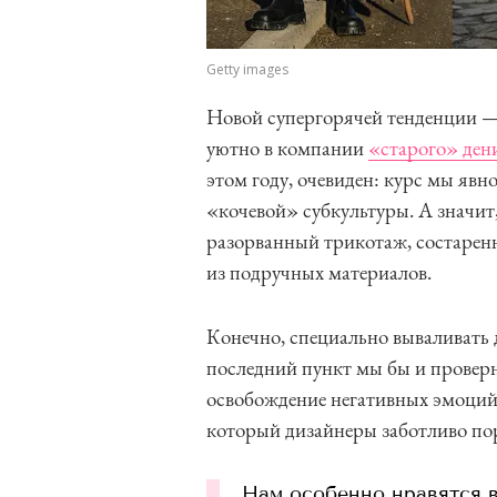
Getty images
Новой супергорячей тенденции —
уютно в компании
«старого» ден
этом году, очевиден: курс мы яв
«кочевой» субкультуры. А значит
разорванный трикотаж, состаренн
из подручных материалов.
Конечно, специально вываливать д
последний пункт мы бы и проверн
освобождение негативных эмоций:
который дизайнеры заботливо по
Нам особенно нравятся в