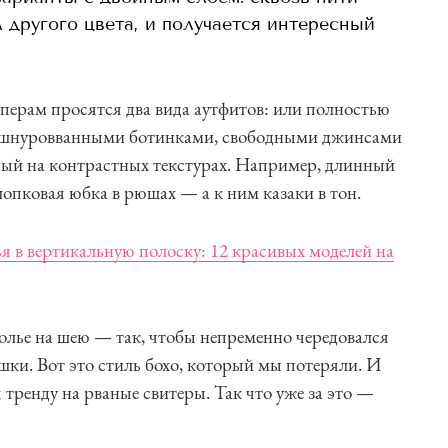
 другого цвета, и получается интересный
перам просятся два вида аутфитов: или полностью
зашнуровванными ботинками, свободными джинсами
ный на контрастных текстурах. Например, длинный
лопковая юбка в рюшах — а к ним казаки в тон.
 в вертикальную полоску: 12 красивых моделей на
лье на шею — так, чтобы непременно чередовался
шки. Вот это стиль бохо, который мы потеряли. И
 тренду на рваные свитеры. Так что уже за это —