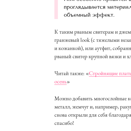
проглядывается материал
объемный эффект.
К таким рваным свитерам и джем
гранжевый look (c тяжелыми не
и кожанкой), или аутфит, собран
рваный свитер крупной вязки и х
Читай также: «
Стройнящие платья
осень
»
Можно добавить многослойные ко
металл, жемчуг и, например, раку
снова открыли для себя благодаря
спасибо!