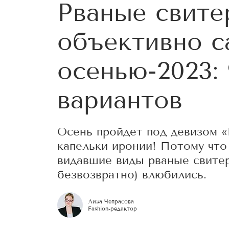
Рваные свит
объективно 
осенью-2023:
вариантов
Осень пройдет под девизом «Г
капельки иронии! Потому что
видавшие виды рваные свитер
безвозвратно) влюбились.
Лиза Чепрасова
Fashion-редактор