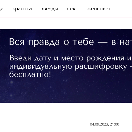
да
красота
звезды
секс
женсовет
04.09.2023, 21:00