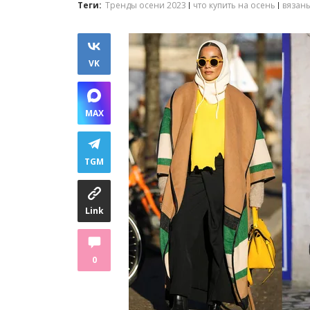
Теги:
Тренды осени 2023
что купить на осень
вязан
VK
MAX
TGM
Link
0