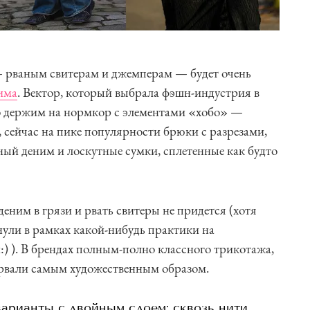
 рваным свитерам и джемперам — будет очень
има
. Вектор, который выбрала фэшн-индустрия в
но держим на нормкор с элементами «хобо» —
, сейчас на пике популярности брюки с разрезами,
ый деним и лоскутные сумки, сплетенные как будто
еним в грязи и рвать свитеры не придется (хотя
ули в рамках какой-нибудь практики на
) ). В брендах полным-полно классного трикотажа,
рвали самым художественным образом.
арианты с двойным слоем: сквозь нити