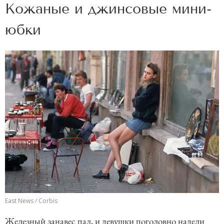
Кожаные и джинсовые мини-
юбки
East News / Corbis
Железный занавес пал, и девушки поголовно надели