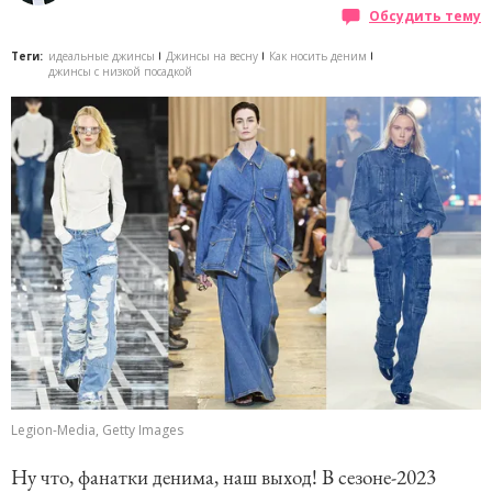
Обсудить тему
Теги:
идеальные джинсы
Джинсы на весну
Как носить деним
джинсы с низкой посадкой
Legion-Media, Getty Images
Ну что, фанатки денима, наш выход! В сезоне-2023