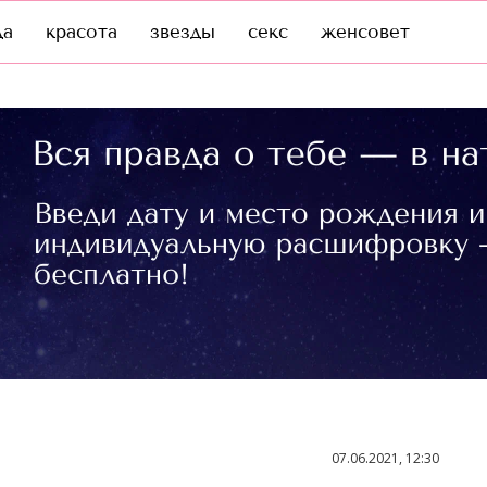
да
красота
звезды
секс
женсовет
07.06.2021, 12:30