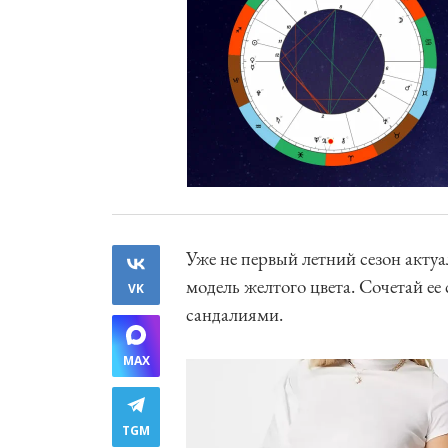
Уже не первый летний сезон акту
модель желтого цвета. Сочетай е
VK
сандалиями.
MAX
TGM