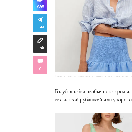
MAX
TGM
Link
0
Цена может отличаться, уточняйте актуальную на с
Голубая юбка необычного кроя и
ее с легкой рубашкой или укороч