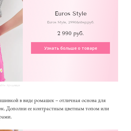
Euros Style
Euros Style, 2990&nbsp;руб.
2 990 руб.
Узнать больше о товаре
айте продавца
ышивкой в виде ромашек – отличная основа для
лок. Дополни ее контрастным цветным топом или
рами.