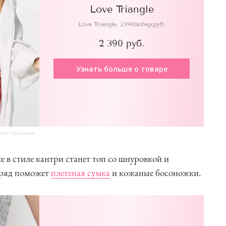
Love Triangle
Love Triangle, 2390&nbsp;руб.
2 390 руб.
Узнать больше о товаре
айте продавца
в стиле кантри станет топ со шнуровкой и
аряд поможет
плетеная сумка
и кожаные босоножки.