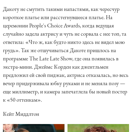
Дакоту не смутить такими напастями, как чересчур
короткое платье или расстегнувшееся платье. На
церемонии People's Choice Awards, когда ведущая
случайно задела актрису и чуть не сорвала с нее топ, та
ответила: «Что ж, как будто никто здесь не видел мою
грудь». Так же отшучиваться Дакоте пришлось на
программе The Late Late Show, где она появилась в
экстра-мини. Джеймс Корден как джентльмен
предложил ей свой пиджак, актриса отказалась, но весь
вечер придерживала юбку руками и не меняла позу —
еще миллиметр, и камера запечатлела бы новый постер
к «50 оттенкам».
Кейт Миддлтон