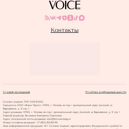
Контакты
Условия размещения
Политика конфиденциальности
Сетевое издание THE VOICEMAG
Учредитель ООО «Фэшн Пресс»: 117105, г. Москва, вн.тер.г. муниципальный округ Донской, ш
Варшавское, д. 9 стр. 1
Адрес редакции: 117105, г. Москва, вн.тер.г. муниципальный округ Донской, ш Варшавское, д. 9 стр. 1
Главный редактор: Великина Екатерина Сергеевна
Адрес электронной почты редакции: info@thevoicemag.ru
Номер телефона редакции: +7 (495) 252-09-99
Знак информационной продукции: 16+ Cетевое издание зарегистрировано Федеральной службой по