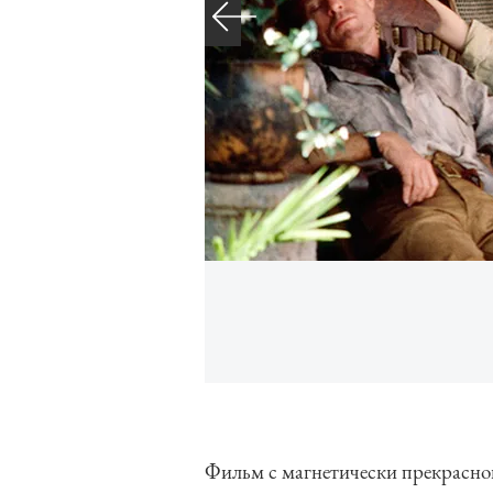
I
t
e
Фильм с магнетически прекрасно
m