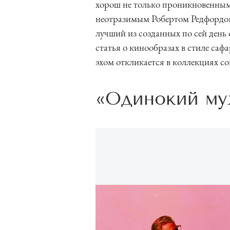
хорош не только проникновенным
1
неотразимым Робертом Редфордом
o
лучший из созданных по сей день 
f
статья о кинообразах в стиле саф
6
эхом откликается в коллекциях с
«Одинокий му