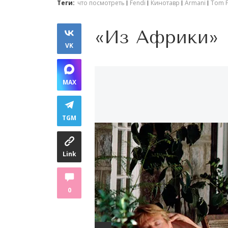
Теги:
что посмотреть
Fendi
Кинотавр
Armani
Tom 
«Из Африки»
VK
MAX
TGM
Link
0