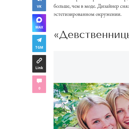
больше, чем в моде. Дизайнер сн
VK
эстетизированном окружении.
MAX
«Девственниц
TGM
Link
0