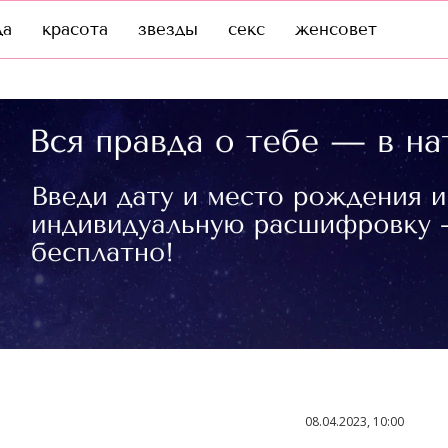
да
красота
звезды
секс
женсовет
08.04.2023, 10:00