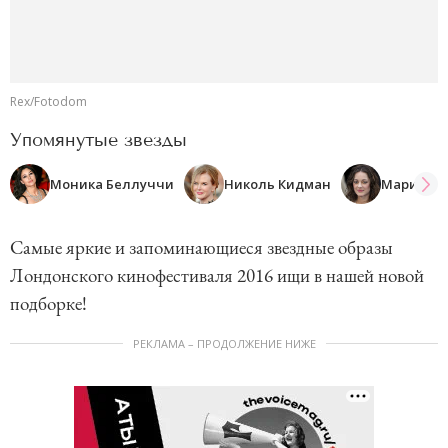
Rex/Fotodom
Упомянутые звезды
Моника Беллуччи
Николь Кидман
Марион К
Самые яркие и запоминающиеся звездные образы
Лондонского кинофестиваля 2016 ищи в нашей новой
подборке!
РЕКЛАМА – ПРОДОЛЖЕНИЕ НИЖЕ