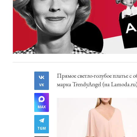
Прямое светло-голубое платье с 
марка TrendyAngel (на Lamoda.ru)
VK
MAX
TGM