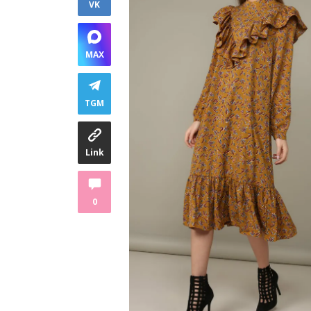
VK
MAX
TGM
Link
0