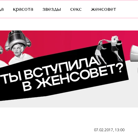
да
красота
звезды
секс
женсовет
07.02.2017, 13:00