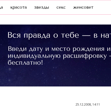
да
красота
звезды
секс
женсовет
25.12.2008, 14:11