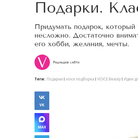
Подарки. Кла
Придумать подарок, который 
несложно. Достаточно внимат
его хобби, желания, мечты.
Редакция сайта
Теги:
Подарки
voice подборка
VOICE Beauty
Идеи д
VK
MAX