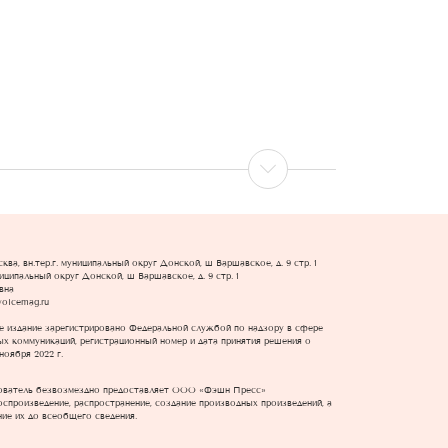
ва, вн.тер.г. муниципальный округ Донской, ш Варшавское, д. 9 стр. 1
униципальный округ Донской, ш Варшавское, д. 9 стр. 1
вна
voicemag.ru
е издание зарегистрировано Федеральной службой по надзору в сфере
х коммуникаций, регистрационный номер и дата принятия решения о
ноября 2022 г.
зователь безвозмездно предоставляет ООО «Фэшн Пресс»
оспроизведение, распространение, создание производных произведений, а
ие их до всеобщего сведения.