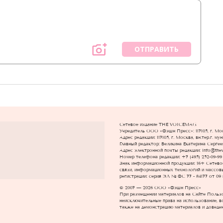
ОТПРАВИТЬ
Сетевое издание THE VOICEMAG
Учредитель ООО «Фэшн Пресс»: 117105, г. Моск
Адрес редакции: 117105, г. Москва, вн.тер.г. м
Главный редактор: Великина Екатерина Сергее
Адрес электронной почты редакции: info@the
Номер телефона редакции: +7 (495) 252-09-99
Знак информационной продукции: 16+ Cетево
связи, информационных технологий и массовы
регистрации: серия ЭЛ № ФС 77 - 84177 от 09 
© 2007 — 2026 ООО «Фэшн Пресс»
При размещении материалов на Сайте Поль
неисключительные права на использование, в
также на демонстрацию материалов и доведен