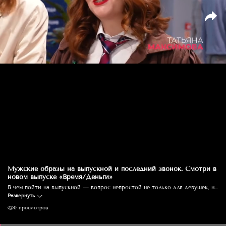
Мужские образы на выпускной и последний звонок. Смотри в
новом выпуске «Время/Деньги»
В чем пойти на выпускной — вопрос непростой не только для девушек, но и для парней. В новом выпуске шоу «Время/деньги» Татьяна Максимова, главный редактор журнала VOICE Shopping, и Владимир Макаров, директор моды журнала Men Today, собирают образы на последний звонок и выпускной папу и сына в Доме мужской моды HENDERSON. Смотри, как составить не банальные сочетания, оставаясь в рамках дресс-кода и что надо надеть, чтобы собрать миллион лайков от сверстников. Это не просто подбор одежды — это мастер-класс по мужскому стилю для всех возрастов. Чьи образы окажутся смелее? Кто победит в модной дуэли? Реклама ООО «ТАМИ И КО» erid: 2W5zFG2C1NR
Развернуть
0 просмотров