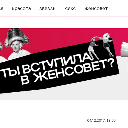
да
красота
звезды
секс
женсовет
04.12.2017, 13:00