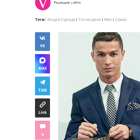
Редакция сайта
Теги:
Мода
Одежда
Топ-модели
Nike
Сумки
VK
MAX
TGM
Link
0