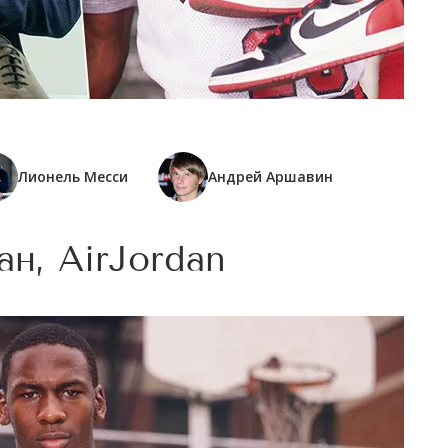
Лионель Месси
Андрей Аршавин
н, AirJordan