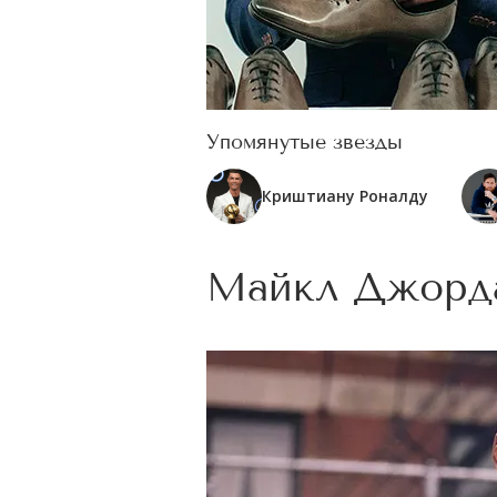
Упомянутые звезды
Криштиану Роналду
Майкл Джорда