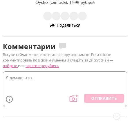
t
Oysho (Lamoda), 1 999 рублей
e
m
1
Поделиться
o
f
Комментарии
1
Вы уже сейчас можете ответить автору анонимно. Если хотите
3
комментировать под своим именем и следить за дискуссией —
войдите
или
зарегистрируйтесь
ОТПРАВИТЬ