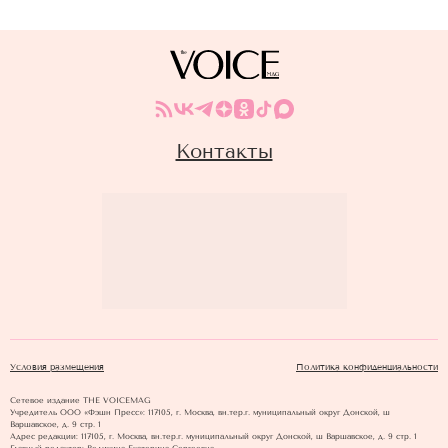
Контакты
Условия размещения
Политика конфиденциальности
Сетевое издание THE VOICEMAG
Учредитель ООО «Фэшн Пресс»: 117105, г. Москва, вн.тер.г. муниципальный округ Донской, ш
Варшавское, д. 9 стр. 1
Адрес редакции: 117105, г. Москва, вн.тер.г. муниципальный округ Донской, ш Варшавское, д. 9 стр. 1