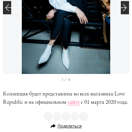
I
1 / 8
t
Коллекция будет представлена во всех магазинах Love
e
Republic и на официальном
сайте
c 01 марта 2020 года.
m
1
o
Поделиться
f