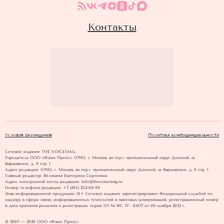
Контакты
Условия размещения
Политика конфиденциальности
Сетевое издание THE VOICEMAG
Учредитель ООО «Фэшн Пресс»: 117105, г. Москва, вн.тер.г. муниципальный округ Донской, ш
Варшавское, д. 9 стр. 1
Адрес редакции: 117105, г. Москва, вн.тер.г. муниципальный округ Донской, ш Варшавское, д. 9 стр. 1
Главный редактор: Великина Екатерина Сергеевна
Адрес электронной почты редакции: info@thevoicemag.ru
Номер телефона редакции: +7 (495) 252-09-99
Знак информационной продукции: 16+ Cетевое издание зарегистрировано Федеральной службой по
надзору в сфере связи, информационных технологий и массовых коммуникаций, регистрационный номер
и дата принятия решения о регистрации: серия ЭЛ № ФС 77 - 84177 от 09 ноября 2022 г.
© 2007 — 2026 ООО «Фэшн Пресс»