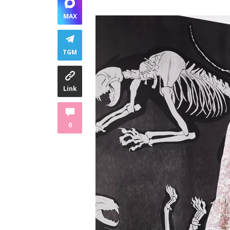
MAX
TGM
Link
0