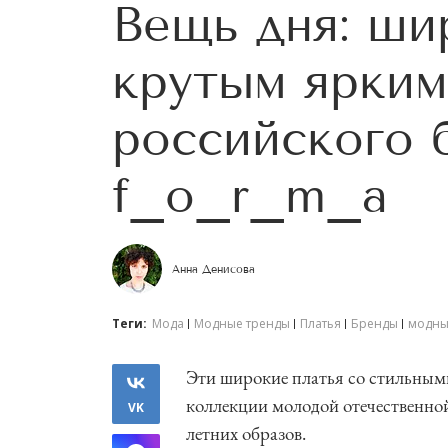
Вещь дня: ши
крутым ярким
российского 
f_o_r_m_a
Анна Денисова
Теги:
Мода
Модные тренды
Платья
Бренды
модны
Эти широкие платья со стильными
коллекции молодой отечественно
VK
летних образов.