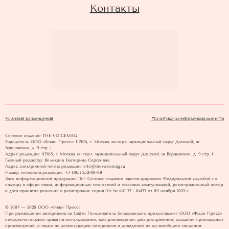
Контакты
Условия размещения
Политика конфиденциальности
Сетевое издание THE VOICEMAG
Учредитель ООО «Фэшн Пресс»: 117105, г. Москва, вн.тер.г. муниципальный округ Донской, ш
Варшавское, д. 9 стр. 1
Адрес редакции: 117105, г. Москва, вн.тер.г. муниципальный округ Донской, ш Варшавское, д. 9 стр. 1
Главный редактор: Великина Екатерина Сергеевна
Адрес электронной почты редакции: info@thevoicemag.ru
Номер телефона редакции: +7 (495) 252-09-99
Знак информационной продукции: 16+ Cетевое издание зарегистрировано Федеральной службой по
надзору в сфере связи, информационных технологий и массовых коммуникаций, регистрационный номер
и дата принятия решения о регистрации: серия ЭЛ № ФС 77 - 84177 от 09 ноября 2022 г.
© 2007 — 2026 ООО «Фэшн Пресс»
При размещении материалов на Сайте Пользователь безвозмездно предоставляет ООО «Фэшн Пресс»
неисключительные права на использование, воспроизведение, распространение, создание производных
произведений, а также на демонстрацию материалов и доведение их до всеобщего сведения.