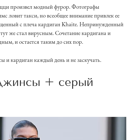
ацци произвел модный фурор. Фотографы
мс ловит такси, но всеобщее внимание привлек ее
ущенный с плеча кардиган Khaite. Непринужденный
 тут же стал вирусным. Сочетание кардигана и
ным, и остается таким до сих пор.
сы и кардиган каждый день и не заскучать.
джинсы + серый