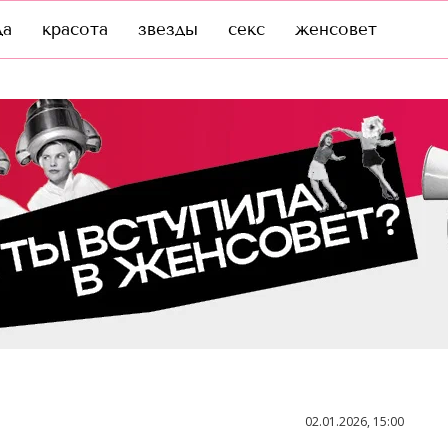
да
красота
звезды
секс
женсовет
02.01.2026, 15:00