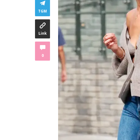
TGM
Link
0