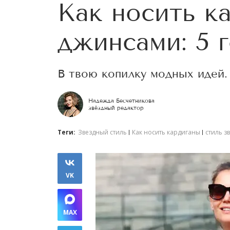
Как носить к
джинсами: 5 
В твою копилку модных идей.
Надежда Бесчетникова
звёздный редактор
Теги:
Звездный стиль
Как носить кардиганы
стиль з
VK
MAX