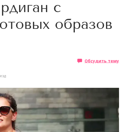
ардиган с
готовых образов
Обсудить тему
везд