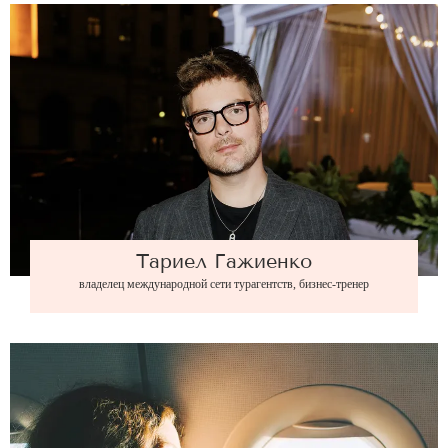
Тариел Гажиенко
владелец международной сети турагентств, бизнес-тренер