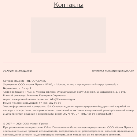
Контакты
Условия размещения
Политика конфиденциальности
Сетевое издание THE VOICEMAG
Учредитель ООО «Фэшн Пресс»: 117105, г. Москва, вн.тер.г. муниципальный округ Донской, ш
Варшавское, д. 9 стр. 1
Адрес редакции: 117105, г. Москва, вн.тер.г. муниципальный округ Донской, ш Варшавское, д. 9 стр. 1
Главный редактор: Великина Екатерина Сергеевна
Адрес электронной почты редакции: info@thevoicemag.ru
Номер телефона редакции: +7 (495) 252-09-99
Знак информационной продукции: 16+ Cетевое издание зарегистрировано Федеральной службой по
надзору в сфере связи, информационных технологий и массовых коммуникаций, регистрационный номер
и дата принятия решения о регистрации: серия ЭЛ № ФС 77 - 84177 от 09 ноября 2022 г.
© 2007 — 2026 ООО «Фэшн Пресс»
При размещении материалов на Сайте Пользователь безвозмездно предоставляет ООО «Фэшн Пресс»
неисключительные права на использование, воспроизведение, распространение, создание производных
произведений, а также на демонстрацию материалов и доведение их до всеобщего сведения.