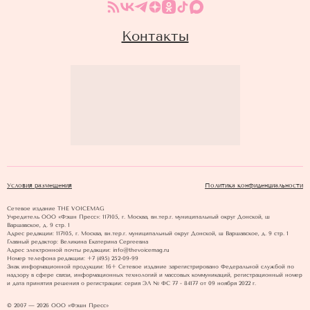
Контакты
Условия размещения
Политика конфиденциальности
Сетевое издание THE VOICEMAG
Учредитель ООО «Фэшн Пресс»: 117105, г. Москва, вн.тер.г. муниципальный округ Донской, ш
Варшавское, д. 9 стр. 1
Адрес редакции: 117105, г. Москва, вн.тер.г. муниципальный округ Донской, ш Варшавское, д. 9 стр. 1
Главный редактор: Великина Екатерина Сергеевна
Адрес электронной почты редакции: info@thevoicemag.ru
Номер телефона редакции: +7 (495) 252-09-99
Знак информационной продукции: 16+ Cетевое издание зарегистрировано Федеральной службой по
надзору в сфере связи, информационных технологий и массовых коммуникаций, регистрационный номер
и дата принятия решения о регистрации: серия ЭЛ № ФС 77 - 84177 от 09 ноября 2022 г.
© 2007 — 2026 ООО «Фэшн Пресс»