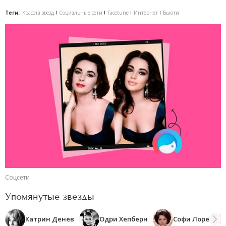
Теги:
Красота звезд
Социальные сети
Facetune
Интернет
Бьюти
Соцсети
Упомянутые звезды
Катрин Денев
Одри Хепберн
Софи Лорен