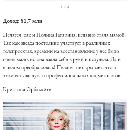
I
1 / 4
t
Доход: $1,7 млн
e
m
Пелагея, как и Полина Гагарина, недавно стала мамой.
1
Так как звезда постоянно участвует в различных
o
телепроектах, времени на восстановление у нее было
f
очень мало, но она взяла себя в руки и похудела. Да и
4
в целом преобразилась! Пелагея не скрывает, что в
этом есть заслуга и профессиональных косметологов.
Кристина Орбакайте