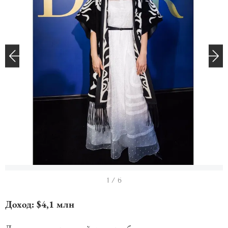
I
1 / 6
t
Доход: $4,1 млн
e
m