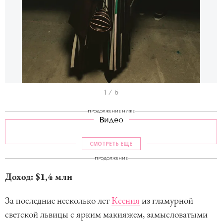
I
1 / 6
t
ПРОДОЛЖЕНИЕ НИЖЕ
e
Видео
m
1
СМОТРЕТЬ ЕЩЕ
o
ПРОДОЛЖЕНИЕ
f
Доход: $1,4 млн
6
За последние несколько лет
Ксения
из гламурной
светской львицы с ярким макияжем, замысловатыми