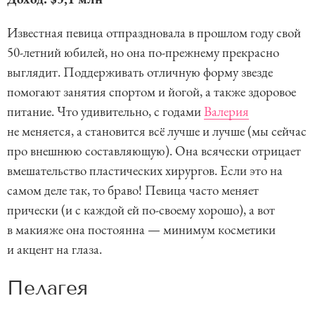
e
m
Известная певица отпраздновала в прошлом году свой
1
50-летний юбилей, но она по-прежнему прекрасно
o
выглядит. Поддерживать отличную форму звезде
f
помогают занятия спортом и йогой, а также здоровое
5
питание. Что удивительно, с годами
Валерия
не меняется, а становится всё лучше и лучше (мы сейчас
про внешнюю составляющую). Она всячески отрицает
вмешательство пластических хирургов. Если это на
самом деле так, то браво! Певица часто меняет
прически (и с каждой ей по-своему хорошо), а вот
в макияже она постоянна — минимум косметики
и акцент на глаза.
Пелагея