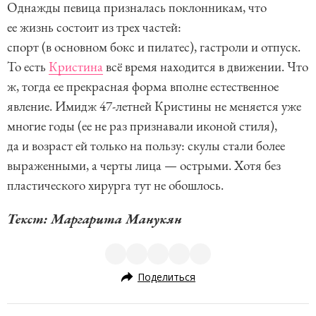
Однажды певица призналась поклонникам, что
1
ее жизнь состоит из трех частей:
o
спорт (в основном бокс и пилатес), гастроли и отпуск.
f
То есть
Кристина
всё время находится в движении. Что
6
ж, тогда ее прекрасная форма вполне естественное
явление. Имидж 47-летней Кристины не меняется уже
многие годы (ее не раз признавали иконой стиля),
да и возраст ей только на пользу: скулы стали более
выраженными, а черты лица — острыми. Хотя без
пластического хирурга тут не обошлось.
Текст: Маргарита Манукян
Поделиться