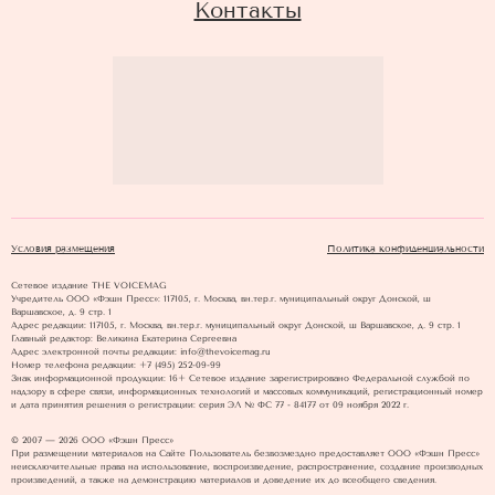
Контакты
Условия размещения
Политика конфиденциальности
Сетевое издание THE VOICEMAG
Учредитель ООО «Фэшн Пресс»: 117105, г. Москва, вн.тер.г. муниципальный округ Донской, ш
Варшавское, д. 9 стр. 1
Адрес редакции: 117105, г. Москва, вн.тер.г. муниципальный округ Донской, ш Варшавское, д. 9 стр. 1
Главный редактор: Великина Екатерина Сергеевна
Адрес электронной почты редакции: info@thevoicemag.ru
Номер телефона редакции: +7 (495) 252-09-99
Знак информационной продукции: 16+ Cетевое издание зарегистрировано Федеральной службой по
надзору в сфере связи, информационных технологий и массовых коммуникаций, регистрационный номер
и дата принятия решения о регистрации: серия ЭЛ № ФС 77 - 84177 от 09 ноября 2022 г.
© 2007 — 2026 ООО «Фэшн Пресс»
При размещении материалов на Сайте Пользователь безвозмездно предоставляет ООО «Фэшн Пресс»
неисключительные права на использование, воспроизведение, распространение, создание производных
произведений, а также на демонстрацию материалов и доведение их до всеобщего сведения.