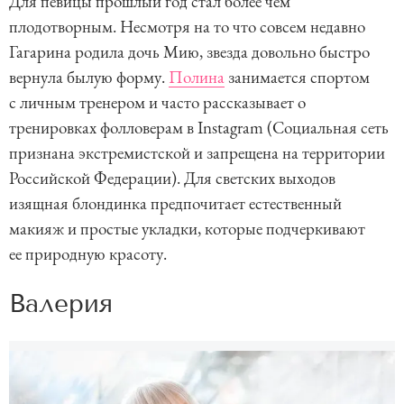
Для певицы прошлый год стал более чем
1
плодотворным. Несмотря на то что совсем недавно
o
Гагарина родила дочь Мию, звезда довольно быстро
f
вернула былую форму.
Полина
занимается спортом
6
с личным тренером и часто рассказывает о
тренировках фолловерам в Instagram (Социальная сеть
признана экстремистской и запрещена на территории
Российской Федерации). Для светских выходов
изящная блондинка предпочитает естественный
макияж и простые укладки, которые подчеркивают
ее природную красоту.
Валерия