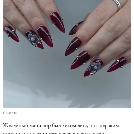
Соцсети
Желейный маникюр был хитом лета, но с дерзким
пирсингом он запросто перекочует и в осень.