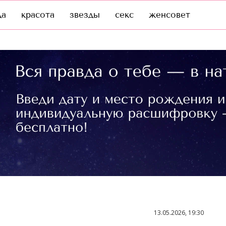
да
красота
звезды
секс
женсовет
13.05.2026, 19:30