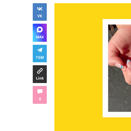
VK
MAX
TGM
Link
0