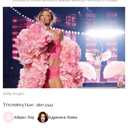
Минималистичный маникюр
Бежевый маникюр
Маникюр со стразами
Getty images
Упомянутые звезды
Айрис Лоу
Адриана Лима