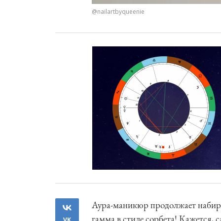
@nailartbyqueenie
Аура-маникюр продолжает набират
гамма в стиле сорбета! Кажется,
VK