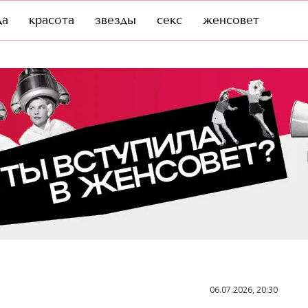
да
красота
звезды
секс
женсовет
06.07.2026, 20:30