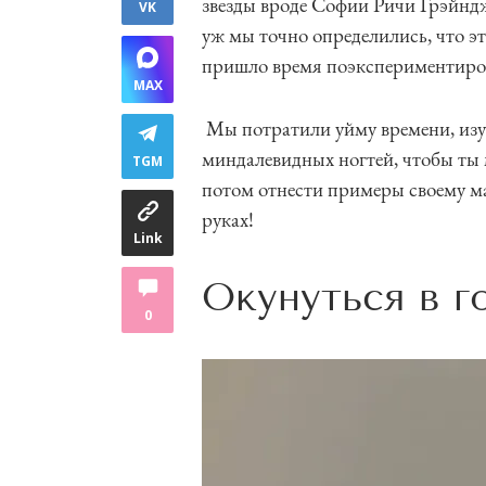
звезды вроде Софии Ричи Грэйндж
VK
уж мы точно определились, что э
пришло время поэкспериментиров
MAX
Мы потратили уйму времени, изуч
миндалевидных ногтей, чтобы ты м
TGM
потом отнести примеры своему ма
руках!
Link
Окунуться в 
0