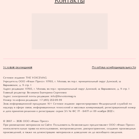
Контакты
Условия размещения
Политика конфиденциальности
Сетевое издание THE VOICEMAG
Учредитель ООО «Фэшн Пресс»: 117105, г. Москва, вн.тер.г. муниципальный округ Донской, ш
Варшавское, д. 9 стр. 1
Адрес редакции: 117105, г. Москва, вн.тер.г. муниципальный округ Донской, ш Варшавское, д. 9 стр. 1
Главный редактор: Великина Екатерина Сергеевна
Адрес электронной почты редакции: info@thevoicemag.ru
Номер телефона редакции: +7 (495) 252-09-99
Знак информационной продукции: 16+ Cетевое издание зарегистрировано Федеральной службой по
надзору в сфере связи, информационных технологий и массовых коммуникаций, регистрационный номер
и дата принятия решения о регистрации: серия ЭЛ № ФС 77 - 84177 от 09 ноября 2022 г.
© 2007 — 2026 ООО «Фэшн Пресс»
При размещении материалов на Сайте Пользователь безвозмездно предоставляет ООО «Фэшн Пресс»
неисключительные права на использование, воспроизведение, распространение, создание производных
произведений, а также на демонстрацию материалов и доведение их до всеобщего сведения.