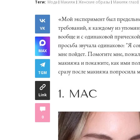
Теги:
Мода
Макияж
Женские образы
Макияж глаз
«Мой эксперимент был предельно
требований, к каждому из упомя
VK
вообще и с одинаковой прической
просьба звучала одинаково: "Я со
MAX
мне пойдет. Помогите мне, пожал
макияжа и покажите, как ими поль
сразу после макияжа попросила 
TGM
1. MAC
Link
0