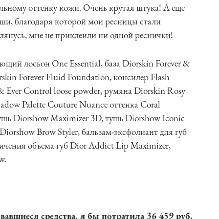
ьному оттенку кожи. Очень крутая штука! А еще
уши, благодаря которой мои ресницы стали
клянусь, мне не приклеили ни одной реснички!
щий лосьон One Essential, база Diorskin Forever &
rskin Forever Fluid Foundation, консилер Flash
 & Ever Control loose powder, румяна Diorskin Rosy
hadow Palette Couture Nuance оттенка Coral
ушь Diorshow Maximizer 3D, тушь Diorshow Iconic
 Diorshow Brow Styler, бальзам-эксфолиант для губ
личения объема губ Dior Addict Lip Maximizer,
w.
вавшиеся средства, я бы потратила 36 459 руб.