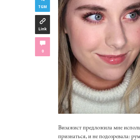
TGM
Link
0
Визажист предложила мне использ
признаться, и не подозревала: ру