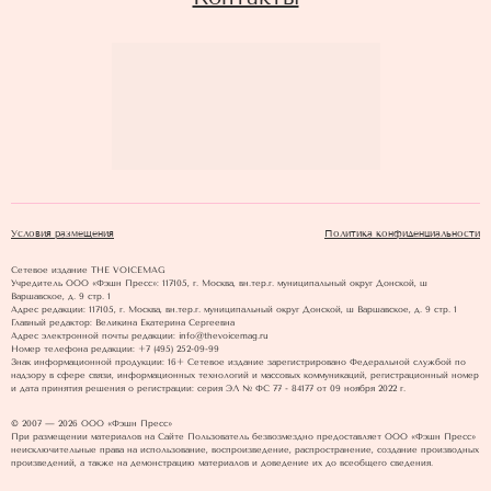
Условия размещения
Политика конфиденциальности
Сетевое издание THE VOICEMAG
Учредитель ООО «Фэшн Пресс»: 117105, г. Москва, вн.тер.г. муниципальный округ Донской, ш
Варшавское, д. 9 стр. 1
Адрес редакции: 117105, г. Москва, вн.тер.г. муниципальный округ Донской, ш Варшавское, д. 9 стр. 1
Главный редактор: Великина Екатерина Сергеевна
Адрес электронной почты редакции: info@thevoicemag.ru
Номер телефона редакции: +7 (495) 252-09-99
Знак информационной продукции: 16+ Cетевое издание зарегистрировано Федеральной службой по
надзору в сфере связи, информационных технологий и массовых коммуникаций, регистрационный номер
и дата принятия решения о регистрации: серия ЭЛ № ФС 77 - 84177 от 09 ноября 2022 г.
© 2007 — 2026 ООО «Фэшн Пресс»
При размещении материалов на Сайте Пользователь безвозмездно предоставляет ООО «Фэшн Пресс»
неисключительные права на использование, воспроизведение, распространение, создание производных
произведений, а также на демонстрацию материалов и доведение их до всеобщего сведения.