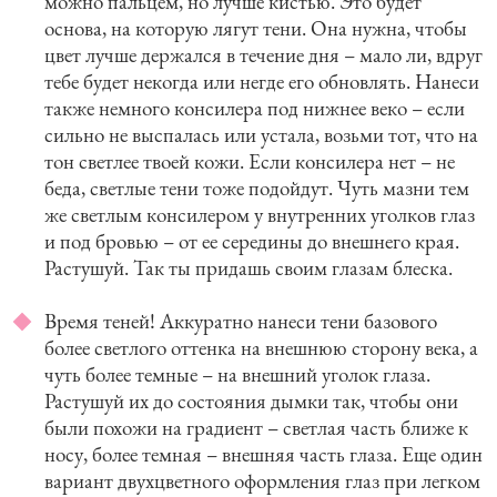
можно пальцем, но лучше кистью. Это будет
основа, на которую лягут тени. Она нужна, чтобы
цвет лучше держался в течение дня – мало ли, вдруг
тебе будет некогда или негде его обновлять. Нанеси
также немного консилера под нижнее веко – если
сильно не выспалась или устала, возьми тот, что на
тон светлее твоей кожи. Если консилера нет – не
беда, светлые тени тоже подойдут. Чуть мазни тем
же светлым консилером у внутренних уголков глаз
и под бровью – от ее середины до внешнего края.
Растушуй. Так ты придашь своим глазам блеска.
Время теней! Аккуратно нанеси тени базового
более светлого оттенка на внешнюю сторону века, а
чуть более темные – на внешний уголок глаза.
Растушуй их до состояния дымки так, чтобы они
были похожи на градиент – светлая часть ближе к
носу, более темная – внешняя часть глаза. Еще один
вариант двухцветного оформления глаз при легком