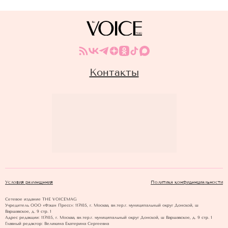
Контакты
Условия размещения
Политика конфиденциальности
Сетевое издание THE VOICEMAG
Учредитель ООО «Фэшн Пресс»: 117105, г. Москва, вн.тер.г. муниципальный округ Донской, ш
Варшавское, д. 9 стр. 1
Адрес редакции: 117105, г. Москва, вн.тер.г. муниципальный округ Донской, ш Варшавское, д. 9 стр. 1
Главный редактор: Великина Екатерина Сергеевна