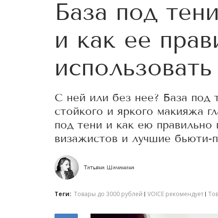
База под тен
и как ее прав
использовать
С ней или без нее? База под
стойкого и яркого макияжа гл
под тени и как ею правильно
визажистов и лучшие бьюти-п
Татьяна Шаманина
Теги:
Товары до 3000 рублей
VOICE рекомендует
То