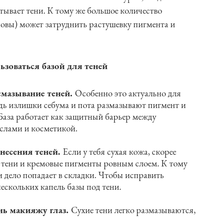
тывает тени. К тому же большое количество
сновы) может затруднить растушевку пигмента и
зоваться базой для теней
смазывание теней.
Особенно это актуально для
дь излишки себума и пота размазывают пигмент и
 База работает как защитный барьер между
лами и косметикой.
анесения теней.
Если у тебя сухая кожа, скорее
ь тени и кремовые пигменты ровным слоем. К тому
и дело попадает в складки. Чтобы исправить
ескольких капель базы под тени.
нь макияжу глаз.
Сухие тени легко размазываются,