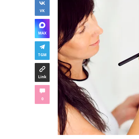
VK
MAX
TGM
Link
0