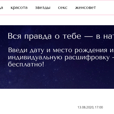
да
красота
звезды
секс
женсовет
13.08.2020, 17:00