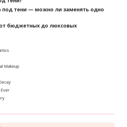
од тени?
за под тени — можно ли заменять одно
– от бюджетных до люксовых
etics
al Makeup
 Decay
 Ever
ory