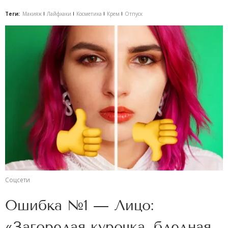
Теги:
Макияж
Лайфхаки
Косметика
Крем
Отпуск
Соцсети
Ошибка №1 — Лицо:
«Загорелая курочка, бледная