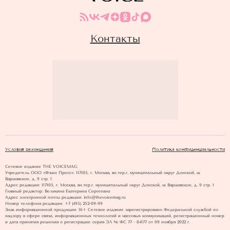
Контакты
Условия размещения
Политика конфиденциальности
Сетевое издание THE VOICEMAG
Учредитель ООО «Фэшн Пресс»: 117105, г. Москва, вн.тер.г. муниципальный округ Донской, ш
Варшавское, д. 9 стр. 1
Адрес редакции: 117105, г. Москва, вн.тер.г. муниципальный округ Донской, ш Варшавское, д. 9 стр. 1
Главный редактор: Великина Екатерина Сергеевна
Адрес электронной почты редакции: info@thevoicemag.ru
Номер телефона редакции: +7 (495) 252-09-99
Знак информационной продукции: 16+ Cетевое издание зарегистрировано Федеральной службой по
надзору в сфере связи, информационных технологий и массовых коммуникаций, регистрационный номер
и дата принятия решения о регистрации: серия ЭЛ № ФС 77 - 84177 от 09 ноября 2022 г.