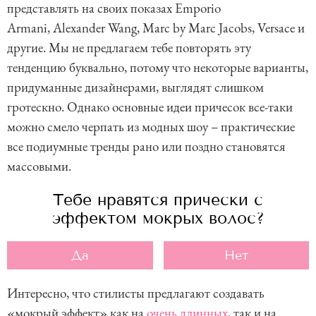
представлять на своих показах Emporio
f
Armani, Alexander Wang, Marc by Marc Jacobs, Versace и
3
другие. Мы не предлагаем тебе повторять эту
8
тенденцию буквально, потому что некоторые варианты,
придуманные дизайнерами, выглядят слишком
гротескно. Однако основные идеи причесок все-таки
можно смело черпать из модных шоу – практические
все подиумные тренды рано или поздно становятся
массовыми.
Тебе нравятся прически с
эффектом мокрых волос?
Да
Нет
Интересно, что стилисты предлагают создавать
«мокрый эффект» как на
очень длинных
, так и на