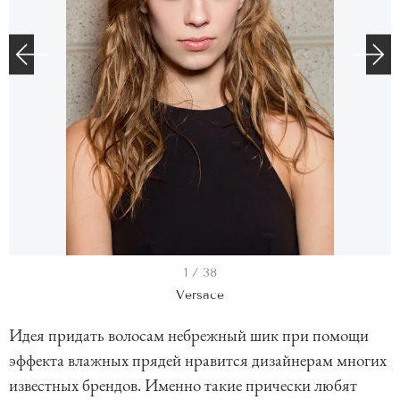
I
1 / 38
t
Versace
e
Идея придать волосам небрежный шик при помощи
m
эффекта влажных прядей нравится дизайнерам многих
1
известных брендов. Именно такие прически любят
o