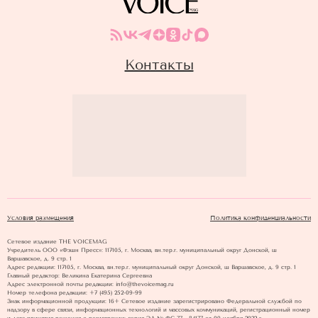
Контакты
Условия размещения
Политика конфиденциальности
Сетевое издание THE VOICEMAG
Учредитель ООО «Фэшн Пресс»: 117105, г. Москва, вн.тер.г. муниципальный округ Донской, ш
Варшавское, д. 9 стр. 1
Адрес редакции: 117105, г. Москва, вн.тер.г. муниципальный округ Донской, ш Варшавское, д. 9 стр. 1
Главный редактор: Великина Екатерина Сергеевна
Адрес электронной почты редакции: info@thevoicemag.ru
Номер телефона редакции: +7 (495) 252-09-99
Знак информационной продукции: 16+ Cетевое издание зарегистрировано Федеральной службой по
надзору в сфере связи, информационных технологий и массовых коммуникаций, регистрационный номер