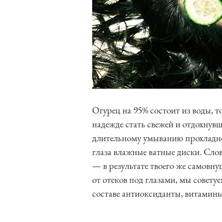
Огурец на 95% состоит из воды, т
надежде стать свежей и отдохнувш
длительному умыванию прохладно
глаза влажные ватные диски. Слов
— в результате твоего же самовну
от отеков под глазами, мы совету
составе антиоксиданты, витамины