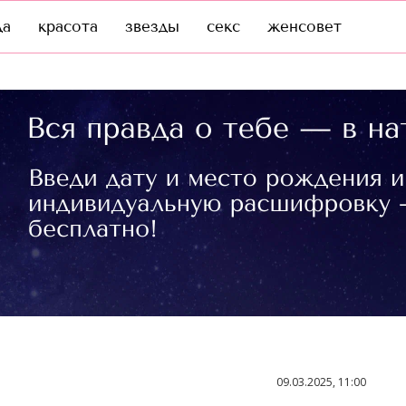
да
красота
звезды
секс
женсовет
09.03.2025, 11:00