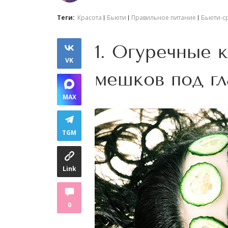
Теги:
Красота
Бьюти
Правильное питание
Бьюти-с
1. Огуречные 
VK
мешков под г
MAX
TGM
Link
0