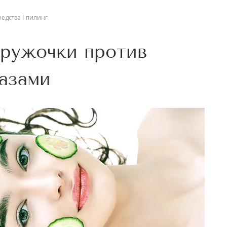
редства
пилинг
кружочки против
лазами