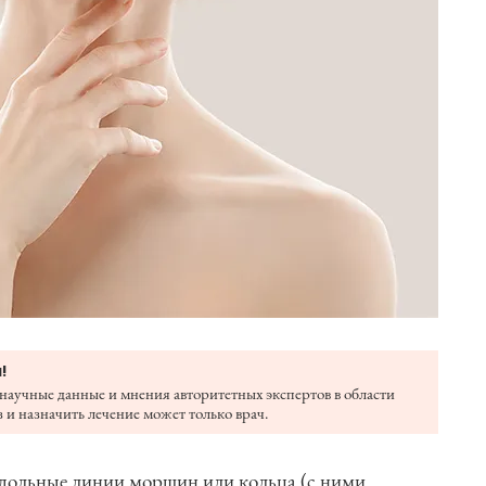
!
научные данные и мнения авторитетных экспертов в области
 и назначить лечение может только врач.
одольные линии морщин или кольца (с ними