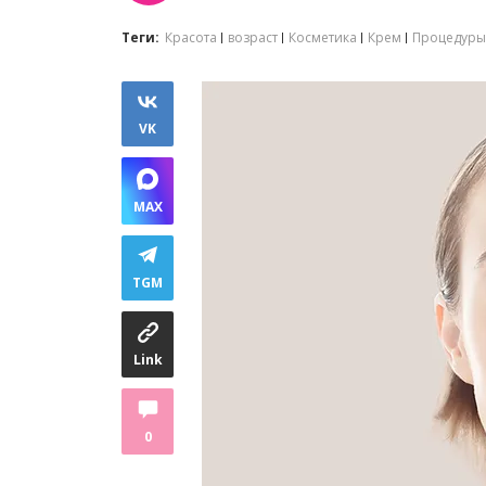
Теги:
Красота
возраст
Косметика
Крем
Процедуры
VK
MAX
TGM
Link
0