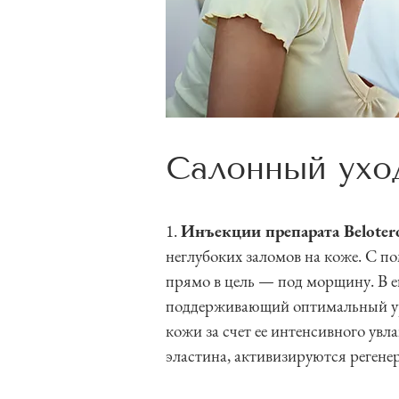
Салонный ухо
1.
Инъекции препарата Belotero
неглубоких заломов на коже. С п
прямо в цель — под морщину. В е
поддерживающий оптимальный ур
кожи за счет ее интенсивного увл
эластина, активизируются реген