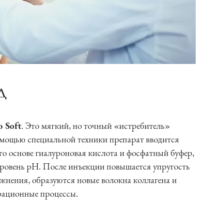
д
 Soft
. Это мягкий, но точный «истребитель»
омощью специальной техники препарат вводится
го основе гиалуроновая кислота и фосфатный буфер,
овень рН. После инъекции повышается упругость
ажнения, образуются новые волокна коллагена и
ерационные процессы.