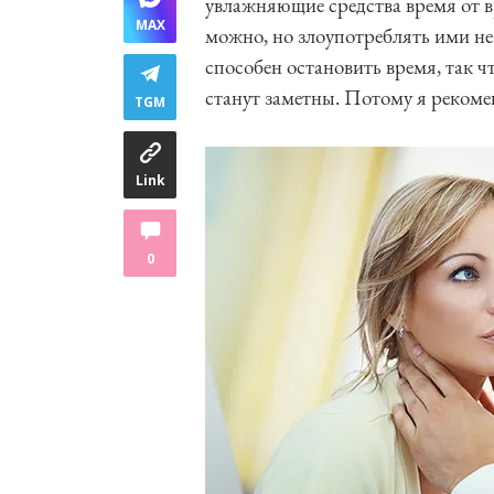
увлажняющие средства время от 
MAX
можно, но злоупотреблять ими не
способен остановить время, так ч
станут заметны. Потому я реком
TGM
Link
0