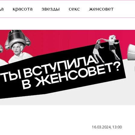
да
красота
звезды
секс
женсовет
16.03.2024, 13:00