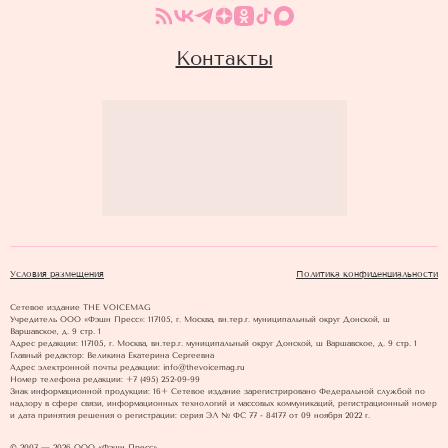
Контакты
Условия размещения
Политика конфиденциальности
Сетевое издание THE VOICEMAG
Учредитель ООО «Фэшн Пресс»: 117105, г. Москва, вн.тер.г. муниципальный округ Донской, ш
Варшавское, д. 9 стр. 1
Адрес редакции: 117105, г. Москва, вн.тер.г. муниципальный округ Донской, ш Варшавское, д. 9 стр. 1
Главный редактор: Великина Екатерина Сергеевна
Адрес электронной почты редакции: info@thevoicemag.ru
Номер телефона редакции: +7 (495) 252-09-99
Знак информационной продукции: 16+ Cетевое издание зарегистрировано Федеральной службой по
надзору в сфере связи, информационных технологий и массовых коммуникаций, регистрационный номер
и дата принятия решения о регистрации: серия ЭЛ № ФС 77 - 84177 от 09 ноября 2022 г.
© 2007 — 2026 ООО «Фэшн Пресс»