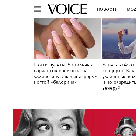
новости
мо
Ногти-пуанты: 5 стильных
Успеть всё: от
вариантов маникюра на
концерта. Как
удлиняющую пальцы форму
удаленные кад
ногтей «балерина»
и не разрядит
вечеру?