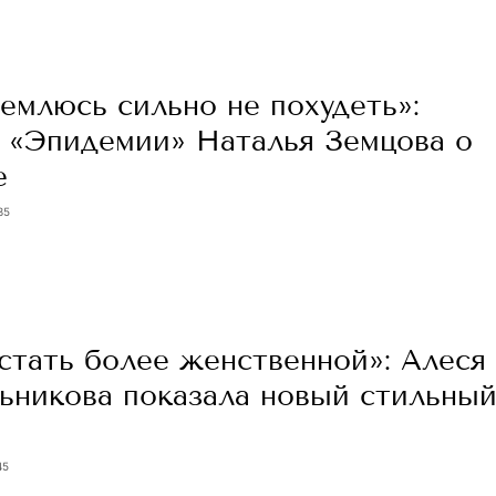
емлюсь сильно не похудеть»:
а «Эпидемии» Наталья Земцова о
е
35
стать более женственной»: Алеся
ьникова показала новый стильны
45