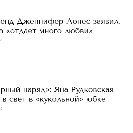
енд Дженнифер Лопес заявил,
а «отдает много любви»
55
рный наряд»: Яна Рудковская
в свет в «кукольной» юбке
30