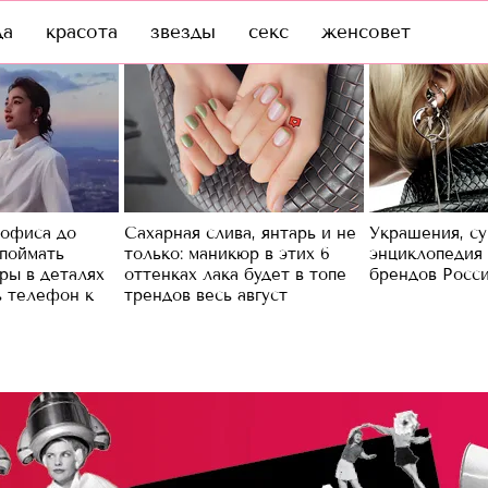
да
красота
звезды
секс
женсовет
 офиса до
Сахарная слива, янтарь и не
Украшения, су
 поймать
только: маникюр в этих 6
энциклопедия
ры в деталях
оттенках лака будет в топе
брендов Росс
ь телефон к
трендов весь август