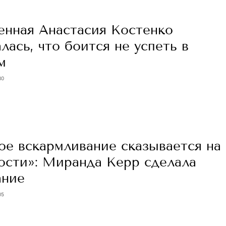
енная Анастасия Костенко
лась, что боится не успеть в
м
30
ое вскармливание сказывается на
ости»: Миранда Керр сделала
ание
05