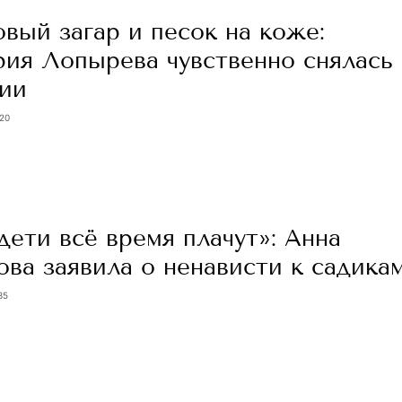
вый загар и песок на коже:
рия Лопырева чувственно снялась
ции
:20
ети всё время плачут»: Анна
ва заявила о ненависти к садика
35