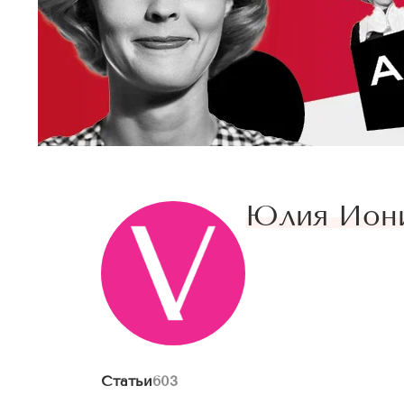
Юлия Ион
Статьи
603