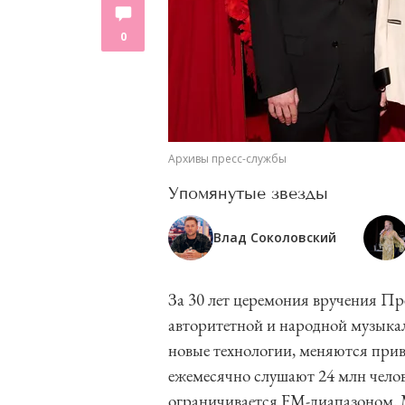
0
Архивы пресс-службы
Упомянутые звезды
Влад Соколовский
За 30 лет церемония вручения П
авторитетной и народной музыка
новые технологии, меняются прив
ежемесячно слушают 24 млн челов
ограничивается FM-диапазоном.