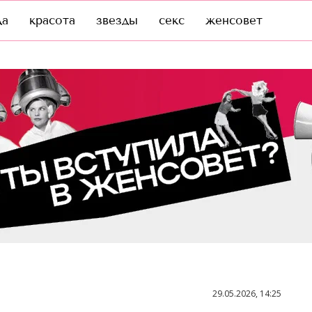
да
красота
звезды
секс
женсовет
29.05.2026, 14:25