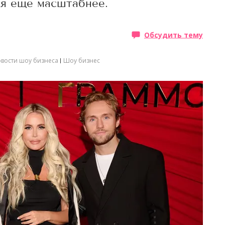
ся еще масштабнее.
Обсудить тему
вости шоу бизнеса
Шоу бизнес