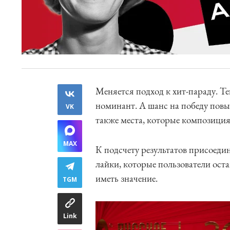
Меняется подход к хит-параду. Те
номинант. А шанс на победу повы
VK
также места, которые композиция
MAX
К подсчету результатов присоеди
лайки, которые пользователи ост
иметь значение.
TGM
Link