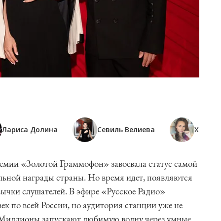
Лариса Долина
Севиль Велиева
Ханна
ремии «Золотой Граммофон» завоевала статус самой
льной награды страны. Но время идет, появляются
ычки слушателей. В эфире «Русское Радио»
ек по всей России, но аудитория станции уже не
 Миллионы запускают любимую волну через умные