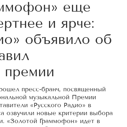
аммофон» еще
ертнее и ярче:
ио» объявило об
авил
 премии
рошел пресс-бранч, посвященный
ональной музыкальной Премии
авители «Русского Радио» в
са озвучили новые критерии выбора
и. «Золотой Граммофон» идет в