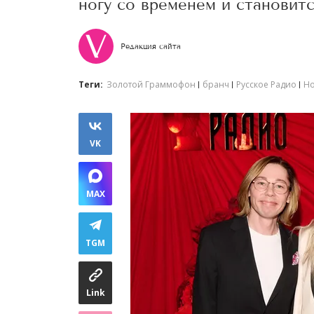
ногу со временем и становит
Редакция сайта
Теги:
Золотой Граммофон
бранч
Русское Радио
Но
VK
MAX
TGM
Link