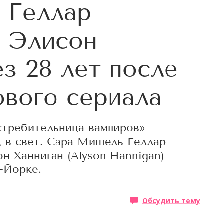
 Геллар
с Элисон
з 28 лет после
ового сериала
требительница вампиров»
 в свет. Сара Мишель Геллар
сон Ханниган (Alyson Hannigan)
-Йорке.
Обсудить тему