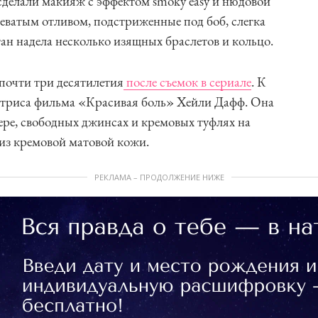
сделали макияж с эффектом smoky easy и нюдовой
жеватым отливом, подстриженные под боб, слегка
н надела несколько изящных браслетов и кольцо.
 почти три десятилетия
после съемок в сериале
. К
ктриса фильма «Красивая боль» Хейли Дафф. Она
ере, свободных джинсах и кремовых туфлях на
 из кремовой матовой кожи.
РЕКЛАМА – ПРОДОЛЖЕНИЕ НИЖЕ