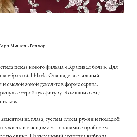
Сара Мишель Геллар
осетила показ нового фильма «Красивая боль». Для
 образ total black. Она надела стильный
и смелой зоной декольте в форме сердца.
ркнул ее стройную фигуру. Компанию ему
пильке.
 акцентом на глаза, густым слоем румян и помадой
лосы уложили вьющимися локонами с пробором
ься по спине. Из украшений артистка выбрала