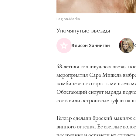
Legion-Media
Упомянутые звезды
Элисон Ханниган
48-летняя голливудская звезда п
мероприятия Сара Мишель выбрала
комбинезон с открытыми плечами 
Облегающий силуэт наряда подче
составили остроносые туфли на ш
Геллар сделали броский макияж с
винного оттенка. Ее светлые во
посередине и оставили их струит