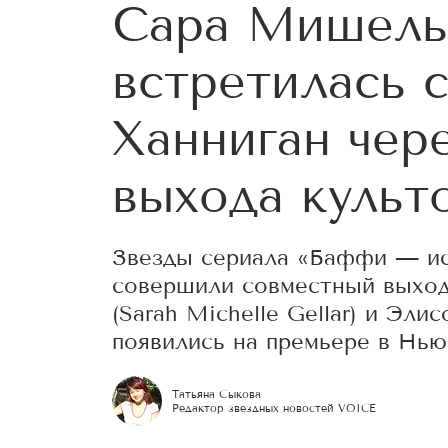
Сара Мишель
встретилась 
Ханниган чере
выхода культ
Звезды сериала «Баффи — ис
совершили совместный выход
(Sarah Michelle Gellar) и Эли
появились на премьере в Нью
Татьяна Сыкова
Редактор звездных новостей VOICE