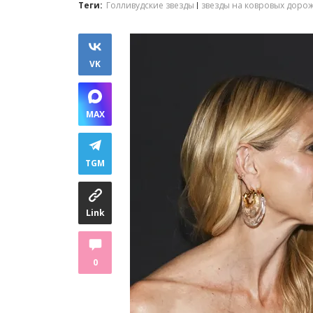
Теги:
Голливудские звезды
звезды на ковровых доро
VK
MAX
TGM
Link
0