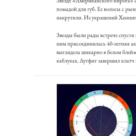
Звезде «Американского пирога» 
помадой для губ. Ее волосы с ры
накрутили. Из украшений Ханнига
Звезды были рады встрече спустя
ним присоединилась 40-летняя а
выглядела шикарно в белом блейз
каблуках. Аутфит завершил клатч