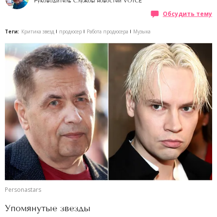
Руководитель Службы новостей VOICE
Обсудить тему
Теги:
Критика звезд
продюсер
Работа продюсера
Музыка
Personastars
Упомянутые звезды