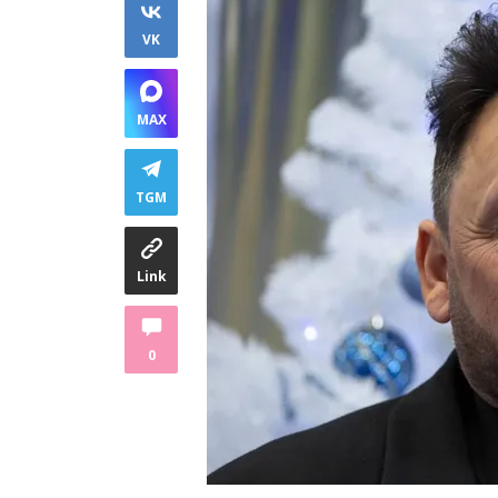
VK
MAX
TGM
Link
0