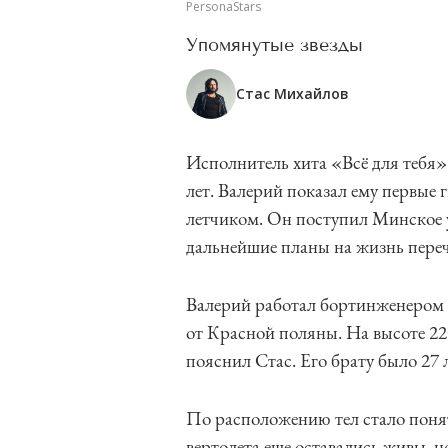
PersonaStars
Упомянутые звезды
Стас Михайлов
Исполнитель хита «Всё для тебя» 
лет. Валерий показал ему первые 
летчиком. Он поступил Минское 
дальнейшие планы на жизнь переч
Валерий работал бортинженером в
от Красной поляны. На высоте 22
пояснил Стас. Его брату было 27 л
По расположению тел стало поня
вертолета еще оставались живы, н