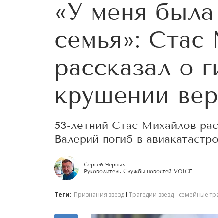
«У меня была
семья»: Стас
рассказал о г
крушении вер
53-летний Стас Михайлов расс
Валерий погиб в авиакатастр
Сергей Черных
Руководитель Службы новостей VOICE
Теги:
Признания звезд
Трагедии звезд
семейные тр