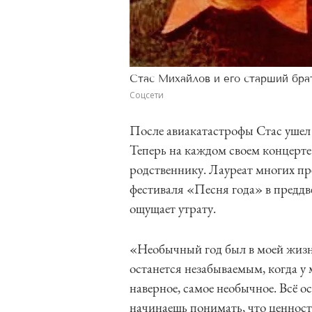
Стас Михайлов и его старший бра
Соцсети
После авиакатастрофы Стас ушел 
Теперь на каждом своем концерт
родственнику. Лауреат многих п
фестиваля «Песня года» в преддв
ощущает утрату.
«Необычный год был в моей жизни
останется незабываемым, когда у 
наверное, самое необычное. Всё о
начинаешь понимать, что ценност