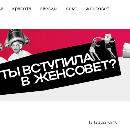
да
красота
звезды
секс
женсовет
13.12.2022, 09:10