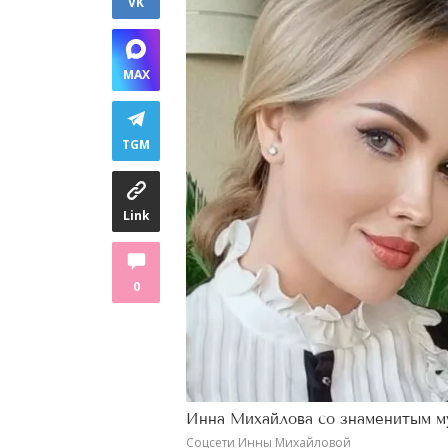
VK
MAX
TGM
Link
0
Инна Михайлова со знаменитым 
Соцсети Инны Михайловой