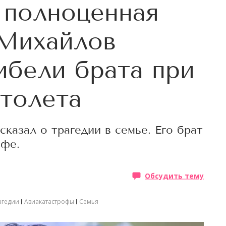
 полноценная
 Михайлов
ибели брата при
толета
казал о трагедии в семье. Его брат
офе.
Обсудить тему
агедии
Авиакатастрофы
Семья