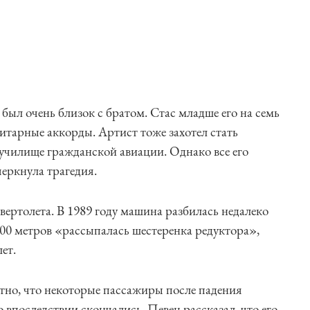
был очень близок с братом. Стас младше его на семь
гитарные аккорды. Артист тоже захотел стать
училище гражданской авиации. Однако все его
еркнула трагедия.
ертолета. В 1989 году машина разбилась недалеко
00 метров «рассыпалась шестеренка редуктора»,
ет.
тно, что некоторые пассажиры после падения
о впоследствии скончались. Певец рассказал, что его