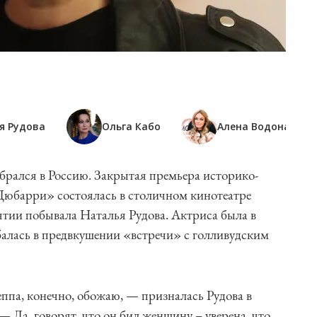
я Рудова
Ольга Кабо
Алена Водонаева
брался в Россию. Закрытая премьера историко-
юбарри» состоялась в столичном кинотеатре
ии побывала Наталья Рудова. Актриса была в
алась в предвкушении «встречи» с голливудским
ппа, конечно, обожаю, — призналась Рудова в
Да, говорят, что он бил женщину – уверена, что