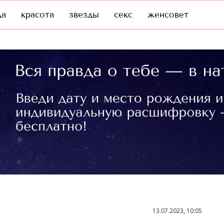
да
красота
звезды
секс
женсовет
13.07.2023, 10:05