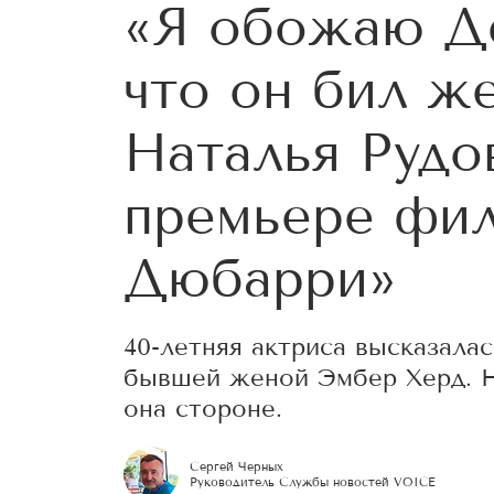
«Я обожаю Де
что он бил ж
Наталья Рудо
премьере фи
Дюбарри»
40-летняя актриса высказала
бывшей женой Эмбер Херд. На
она стороне.
Сергей Черных
Руководитель Службы новостей VOICE