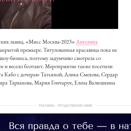
ских львиц, «Мисс Москва-2023»
Ангелина
 закрытой премьере. Титулованная красавица пока не
 шоу-бизнеса, поэтому задумчиво смотрела со
е и весело болтают. Мероприятие также посетили
га Кабо с дочерью Татьяной, Алика Смехова, Сердар
ира Тарханова, Мария Гончарук, Елена Валюшкина
РЕКЛАМА – ПРОДОЛЖЕНИЕ НИЖЕ