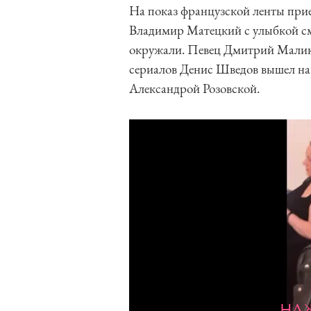
На показ французской ленты прие
Владимир Матецкий с улыбкой см
окружали. Певец Дмитрий Малико
сериалов Денис Шведов вышел на
Александрой Розовской.
НА