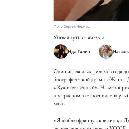
Фото Сергея Черных
Упомянутые звезды
Ида Галич
Наталь
Один из главных фильмов года до
биографической драмы «Жанна Д
«Художественный». На мероприят
прекрасном настроении, она улыб
мачо.
«Я люблю французское кино, а Де
эксклюзивном интервью VOICE. — 