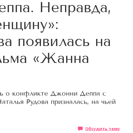
ппа. Неправда,
енщину»:
ва появилась на
льма «Жанна
сь о конфликте Джонни Деппа с
талья Рудова призналась, на чьей
Обсудить тему