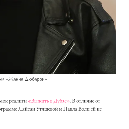
ьма «Жанна Дюбарри»
емок реалити
«Выжить в Дубае»
. В отличие от
ограмме Ляйсан Утяшевой и Павла Воли ей не