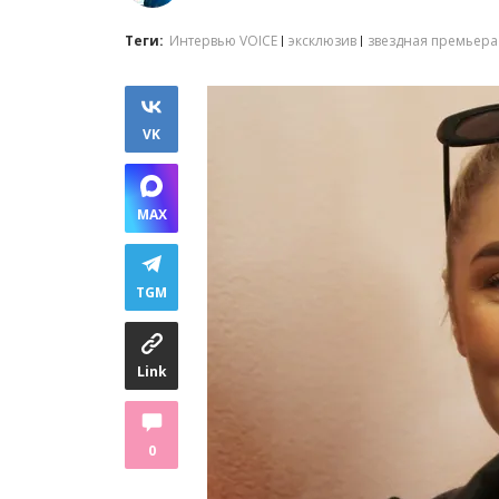
Теги:
Интервью VOICE
эксклюзив
звездная премьера
VK
MAX
TGM
Link
0